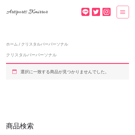
内
容
を
ス
キ
ッ
ホーム
/ クリスタルバーパーソナル
プ
クリスタルバーパーソナル
選択に一致する商品が見つかりませんでした。
商品検索
検
索