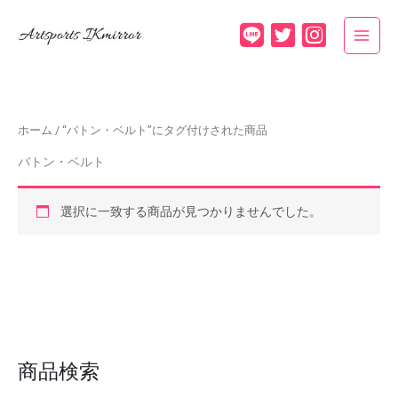
内
容
を
ス
キ
ッ
ホーム
/ “バトン・ベルト”にタグ付けされた商品
プ
バトン・ベルト
選択に一致する商品が見つかりませんでした。
商品検索
検
索