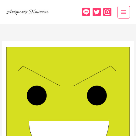
内
容
を
ス
キ
ッ
プ